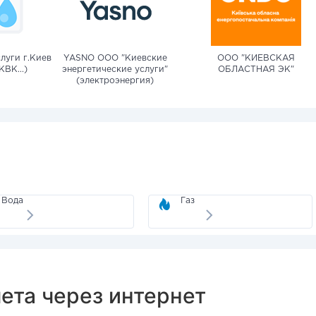
луги г.Киев
YASNO OOO "Киевские
ООО "КИЕВСКАЯ
КВК...)
энергетические услуги"
ОБЛАСТНАЯ ЭК"
(электроэнергия)
Вода
Газ
чета через интернет