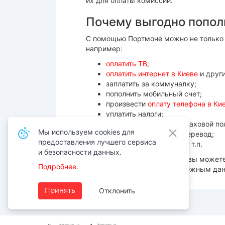
их для оплаты комиссии.
Почему выгодно пополн
С помощью Портмоне можно не только оп
например:
оплатить ТВ
;
оплатить интернет в Киеве
и друг
заплатить за коммуналку;
пополнить мобильный счет;
произвести
оплату телефона в Ки
уплатить налоги;
купить или оплатить страховой по
Мы используем cookies для
выполнить денежный перевод;
предоставления лучшего сервиса
заплатить за обучение и т.п.
и безопасности данных.
Пользуясь нашим сервисом, вы можете 
Подробнее.
вашим персональным и платежным данн
Отклонить
Принять