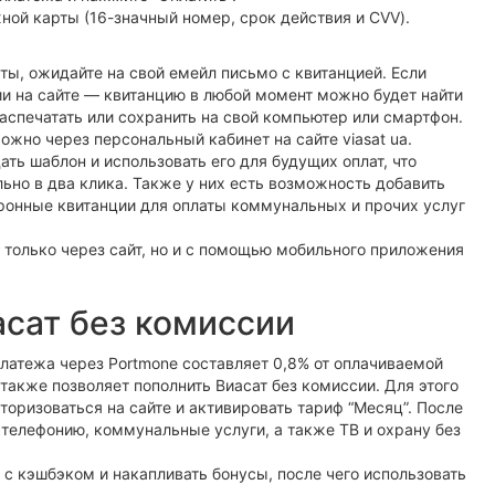
жной карты (16-значный номер, срок действия и CVV).
ы, ожидайте на свой емейл письмо с квитанцией. Если
и на сайте — квитанцию в любой момент можно будет найти
аспечатать или сохранить на свой компьютер или смартфон.
жно через персональный кабинет на сайте viasat ua.
ть шаблон и использовать его для будущих оплат, что
льно в два клика. Также у них есть возможность добавить
тронные квитанции для оплаты коммунальных и прочих услуг
е только через сайт, но и с помощью мобильного приложения
асат без комиссии
латежа через Portmone составляет 0,8% от оплачиваемой
также позволяет пополнить Виасат без комиссии. Для этого
оризоваться на сайте и активировать тариф “Месяц”. После
, телефонию, коммунальные услуги, а также ТВ и охрану без
 с кэшбэком и накапливать бонусы, после чего использовать