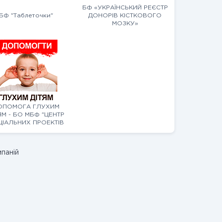
БФ «УКРАЇНСЬКИЙ РЕЄСТР
БФ "Таблеточки"
ДОНОРІВ КІСТКОВОГО
МОЗКУ»
ОПОМОГА ГЛУХИМ
ЯМ - БО МБФ "ЦЕНТР
ІАЛЬНИХ ПРОЕКТІВ
МАЙБУТНЬОГО"
мпаній