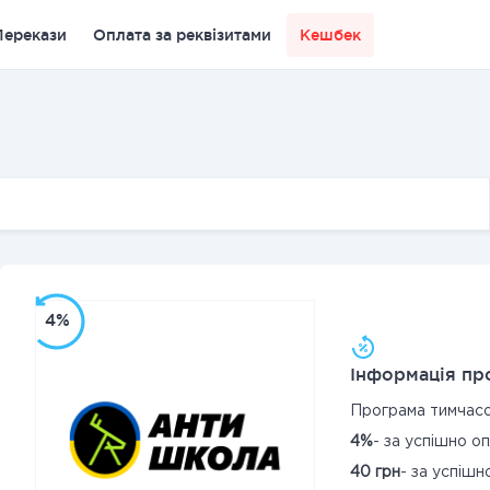
Перекази
Оплата за реквізитами
Кешбек
4%
Інформація про
Програма тимчас
4%
- за успішно о
40 грн
- за успіш