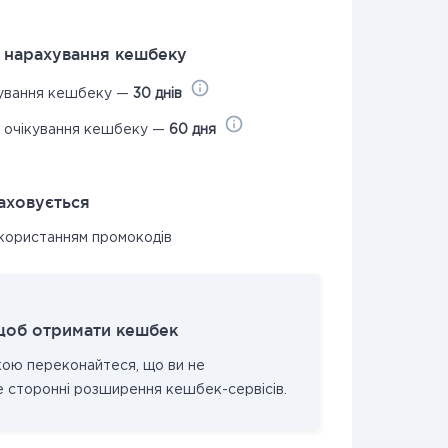
я нарахування кешбеку
кування кешбеку —
30 днів
с очікування кешбеку —
60 дня
аховується
икористанням промокодів
щоб отримати кешбек
кою переконайтеся, що ви не
 сторонні розширення кешбек-сервісів.