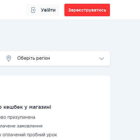
Увійти
Зареєструватись
Оберіть регіон
 кешбек у магазині
ово призупинена
плачене замовлення
но оплачений пробний урок