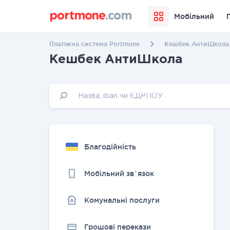
Мобільний
Платіжна система Portmone
Кешбек АнтиШкола
Кешбек АнтиШкола
Благодійність
Мобільний зв`язок
Комунальні послуги
Грошовi перекази