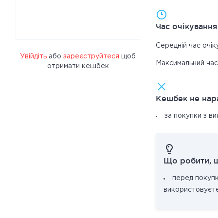
Час очікуванн
Середній час очі
Увійдіть
або
зареєструйтеся
щоб
Максимальний ча
отримати кешбек
Кешбек не нар
за покупки з в
Що робити, 
перед покуп
використовуєте