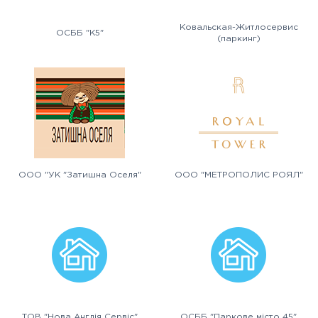
Ковальская-Житлосервис
ОСББ "К5"
(паркинг)
ООО "УК "Затишна Оселя"
ООО "МЕТРОПОЛИС РОЯЛ"
ТОВ "Нова Англія Сервіс"
ОСББ "Паркове місто 45"