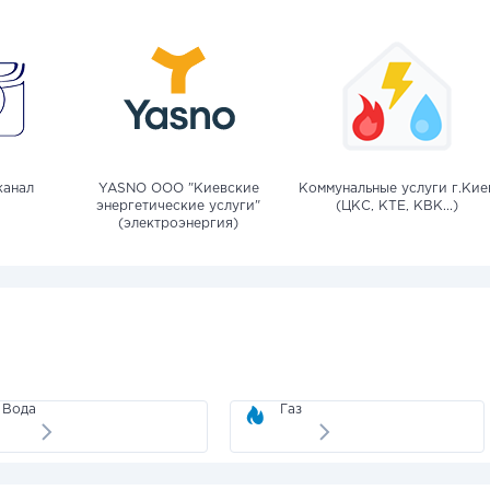
канал
YASNO OOO "Киевские
Коммунальные услуги г.Кие
энергетические услуги"
(ЦКС, КТЕ, КВК...)
(электроэнергия)
Вода
Газ