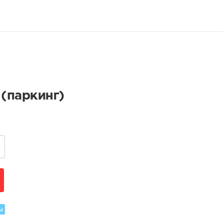
(паркинг)
м