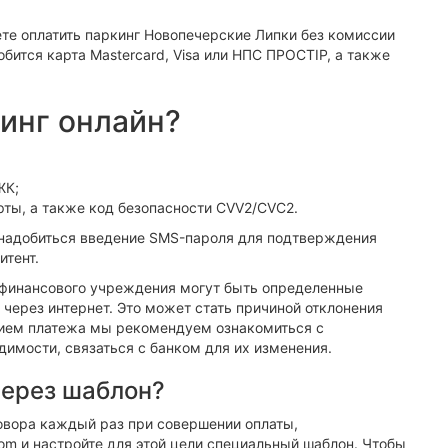
е оплатить паркинг Новопечерские Липки без комиссии
обится карта Mastercard, Visa или НПС ПРОСТІР, а также
кинг онлайн?
ЖК;
рты, а также код безопасности CVV2/CVC2.
онадобиться введение SMS-пароля для подтверждения
итент.
о финансового учреждения могут быть определенные
 через интернет. Это может стать причиной отклонения
ием платежа мы рекомендуем ознакомиться с
имости, связаться с банком для их изменения.
через шаблон?
овора каждый раз при совершении оплаты,
com и настройте для этой цели специальный шаблон. Чтобы