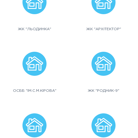
ЖК "ЛЬОДИНКА"
ЖК "АРХІТЕКТОР"
ОСББ "ІМ.С.М.КІРОВА"
ЖК "РОДНИК-9"