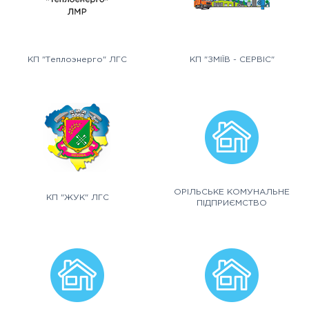
КП "Теплоэнерго" ЛГС
КП "ЗМІЇВ - СЕРВІС"
ОРІЛЬСЬКЕ КОМУНАЛЬНЕ
КП "ЖУК" ЛГС
ПІДПРИЄМСТВО