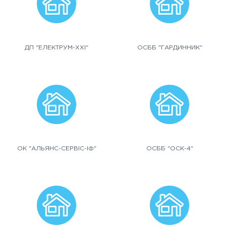
ДП "ЕЛЕКТРУМ-ХХІ"
ОСББ "ГАРДИННИК"
ОК "АЛЬЯНС-СЕРВІС-ІФ"
ОСББ "ОСК-4"