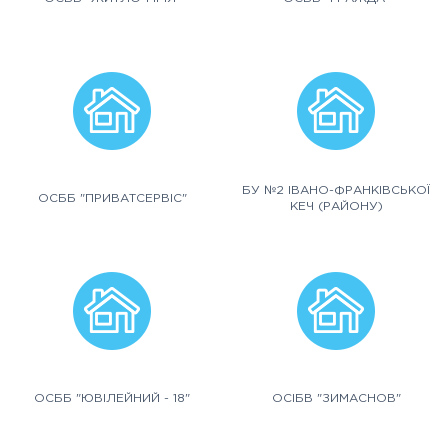
БУ №2 ІВАНО-ФРАНКІВСЬКОЇ
ОСББ "ПРИВАТСЕРВІС"
КЕЧ (РАЙОНУ)
ОСББ "ЮВІЛЕЙНИЙ - 18"
ОСІБВ "ЗИМАСНОВ"