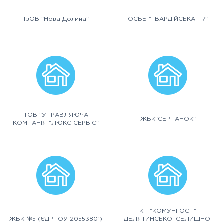
ТзОВ "Нова Долина"
ОСББ "ГВАРДІЙСЬКА - 7"
ТОВ "УПРАВЛЯЮЧА
ЖБК"СЕРПАНОК"
КОМПАНІЯ "ЛЮКС СЕРВІС"
КП "КОМУНГОСП"
ЖБК №5 (ЄДРПОУ 20553801)
ДЕЛЯТИНСЬКОЇ СЕЛИЩНОЇ