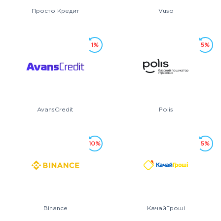
Просто Кредит
Vuso
1%
5%
AvansCredit
Polis
10%
5%
Binance
КачайГроші