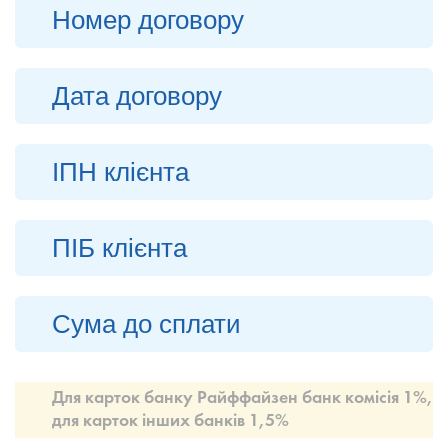
Для карток банку Райффайзен банк комісія 1%,
для карток інших банків 1,5%