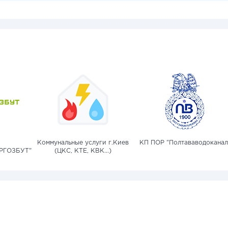
Коммунальные услуги г.Киев
КП ПОР "Полтававодоканал
РГОЗБУТ"
(ЦКС, КТЕ, КВК...)