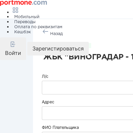
Мобильный
Переводы
Оплата по реквизитам
Кешбэк
Назад
Коммунальные услуги
Зарегистироваться
Войти
ЖБК "ВИНОГРАДАР - 
Л/с
Адрес
ФИО Плательщика