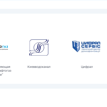
ляющая
Киевводоканал
Цифрал
афтогаз
ы"