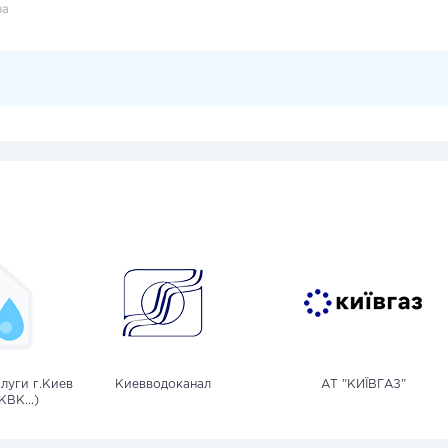
ра
луги г.Киев
Киевводоканал
АТ "КИЇВГАЗ"
КВК...)