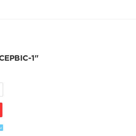
ЕРВІС-1"
м