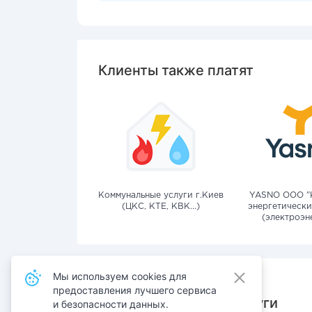
Клиенты также платят
Коммунальные услуги г.Киев
YASNO OOO "
(ЦКС, КТЕ, КВК...)
энергетически
(электроэн
Мы используем cookies для
предоставления лучшего сервиса
Также оплачивают услуги
и безопасности данных.