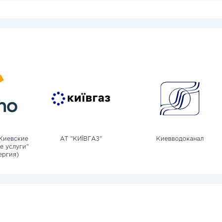
Киевские
АТ "КИЇВГАЗ"
Киевводоканал
е услуги"
ергия)