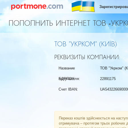
Зарегистриров
ПОПОЛНИТЬ ИНТЕРНЕТ ТОВ «УКРКО
ТОВ "УКРКОМ" (КИЇВ)
РЕКВИЗИТЫ КОМПАНИИ:
Название
ТОВ "Укрком" (К
получателя:
ЕДРПОУ:
22891175
Счет IBAN:
UA54322669000
Переказ коштів здійснюється на наступ
отримувача – протягом трьох робочих дн