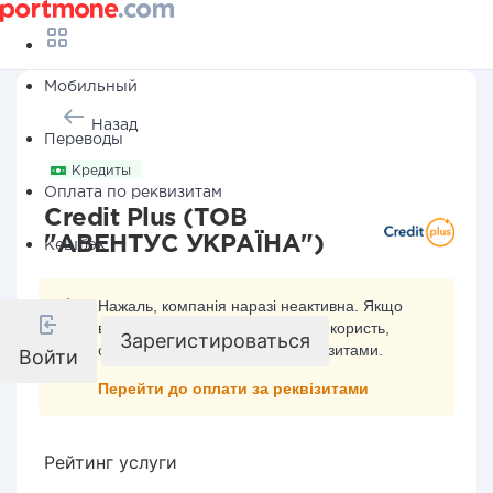
Мобильный
Назад
Переводы
Кредиты
Оплата по реквизитам
Credit Plus (ТОВ
"АВЕНТУС УКРАЇНА")
Кешбэк
Нажаль, компанія наразі неактивна. Якщо
ви хочете здійснити платіж на її користь,
Зарегистироваться
скористайтесь оплатою за реквізитами.
Войти
Перейти до оплати за реквізитами
Рейтинг услуги