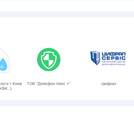
луги г.Киев
ТОВ "Домофон плюс +"
Цифрал
КВК...)