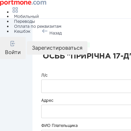
Мобильный
Переводы
Оплата по реквизитам
Кешбэк
Назад
Коммунальные услуги
Зарегистироваться
Войти
ОСББ "ПРИРІЧНА 17-Д
Л/с
Адрес
ФИО Плательщика