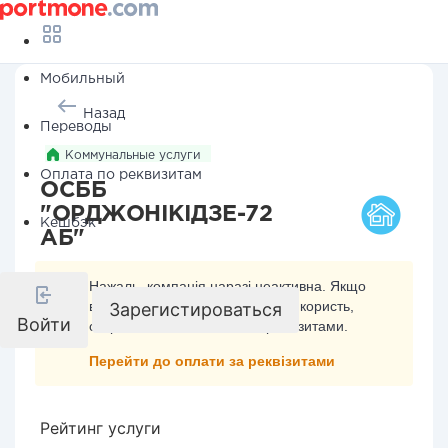
Мобильный
Назад
Переводы
Коммунальные услуги
Оплата по реквизитам
ОСББ
"ОРДЖОНІКІДЗЕ-72
Кешбэк
АБ"
Нажаль, компанія наразі неактивна. Якщо
ви хочете здійснити платіж на її користь,
Зарегистироваться
Войти
скористайтесь оплатою за реквізитами.
Перейти до оплати за реквізитами
Рейтинг услуги