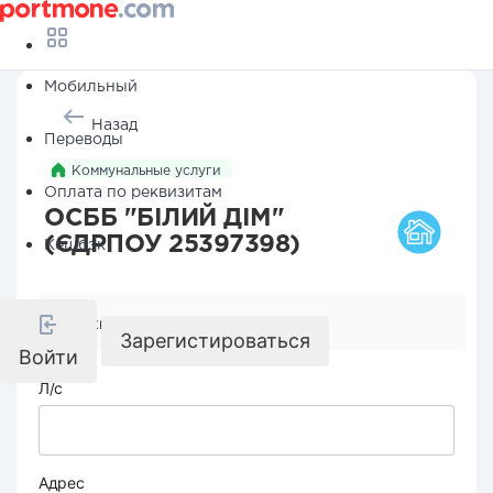
Мобильный
Назад
Переводы
Коммунальные услуги
Оплата по реквизитам
ОСББ "БІЛИЙ ДІМ"
(ЄДРПОУ 25397398)
Кешбэк
Реквизиты компании
Зарегистироваться
Войти
Л/с
Адрес