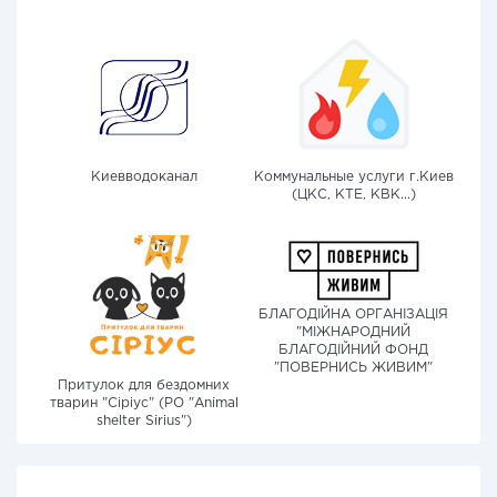
Киевводоканал
Коммунальные услуги г.Киев
(ЦКС, КТЕ, КВК...)
БЛАГОДІЙНА ОРГАНІЗАЦІЯ
"МІЖНАРОДНИЙ
БЛАГОДІЙНИЙ ФОНД
"ПОВЕРНИСЬ ЖИВИМ"
Притулок для бездомних
тварин "Сіріус" (PO "Animal
shelter Sirius")