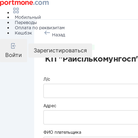
Мобильный
Переводы
Оплата по реквизитам
Кешбэк
Назад
Коммунальные услуги
Зарегистироваться
Войти
КП "Райсількомунгосп
Л/с
Адрес
ФИО плательщика