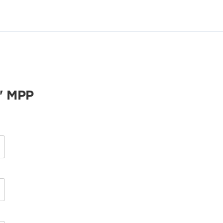
" МРР