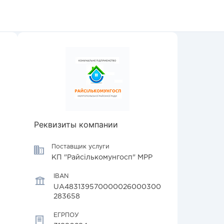
Реквизиты компании
Поставщик услуги
КП "Райсількомунгосп" МРР
IBAN
UA483139570000026000300
283658
ЕГРПОУ