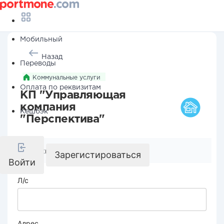
Мобильный
Назад
Переводы
Коммунальные услуги
Оплата по реквизитам
КП "Управляющая
компания
Кешбэк
"Перспектива"
Реквизиты компании
Зарегистироваться
Войти
Л/с
Адрес