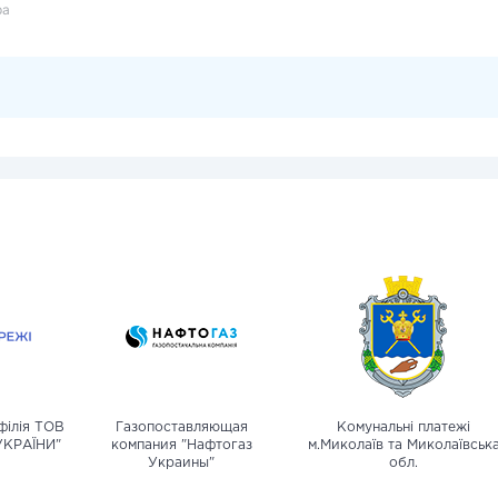
ра
філія ТОВ
Газопоставляющая
Комунальні платежі
УКРАЇНИ"
компания "Нафтогаз
м.Миколаїв та Миколаївськ
Украины"
обл.