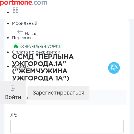
Мобильный
Назад
Переводы
Коммунальные услуги
Оплата по реквизитам
ОСМД "ПЕРЛЫНА
УЖГОРОДА.1А"
Кешбэк
("ЖЕМЧУЖИНА
УЖГОРОДА 1А")
Зарегистироваться
Войти
Реквизиты компании
Л/с