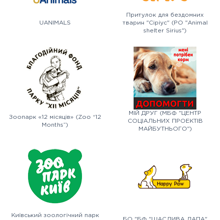
Притулок для бездомних
UANIMALS
тварин "Сіріус" (PO "Animal
shelter Sirius")
МІЙ ДРУГ (МБФ "ЦЕНТР
Зоопарк «12 місяців» (Zoo “12
СОЦІАЛЬНИХ ПРОЕКТІВ
Months”)
МАЙБУТНЬОГО")
Київський зоологічний парк
БО "БФ "ЩАСЛИВА ЛАПА"