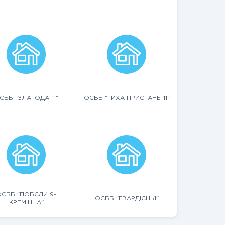
СББ "ЗЛАГОДА-11"
ОСББ "ТИХА ПРИСТАНЬ-11"
СББ "ПОБЄДИ 9-
ОСББ "ГВАРДІЄЦЬ1"
КРЕМІННА"