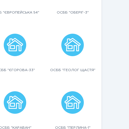
 "ЄВРОПЕЙСЬКА 54"
ОСББ "ОБЕРІГ-3"
ББ "ЄГОРОВА-33"
ОСББ "ГЕОЛОГ ЩАСТЯ"
ОСББ "КАРАВАН"
ОСББ "ПЕРЛИНА-1"