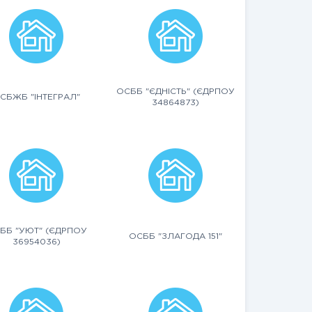
ОСББ "ЄДНІСТЬ" (ЄДРПОУ
СБЖБ "ІНТЕГРАЛ"
34864873)
ББ "УЮТ" (ЄДРПОУ
ОСББ "ЗЛАГОДА 151"
36954036)