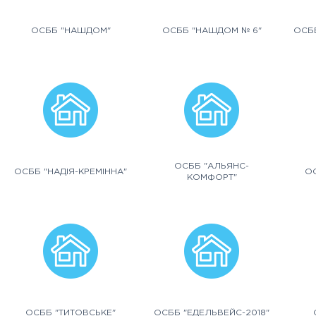
ОСББ "НАШДОМ"
ОСББ "НАШДОМ № 6"
ОСББ
ОСББ "АЛЬЯНС-
ОСББ "НАДІЯ-КРЕМІННА"
ОС
КОМФОРТ"
ОСББ "ТИТОВСЬКЕ"
ОСББ "ЕДЕЛЬВЕЙС-2018"