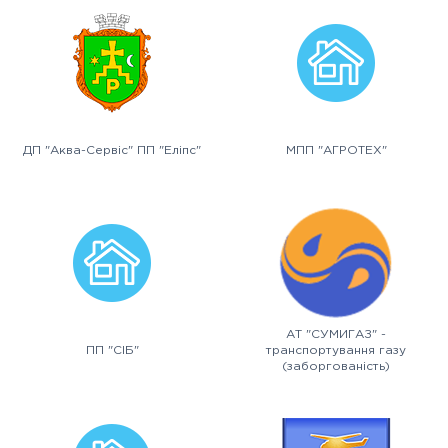
ДП "Аква-Сервіс" ПП "Еліпс"
МПП "АГРОТЕХ"
АТ "СУМИГАЗ" -
ПП "СІБ"
транспортування газу
(заборгованість)