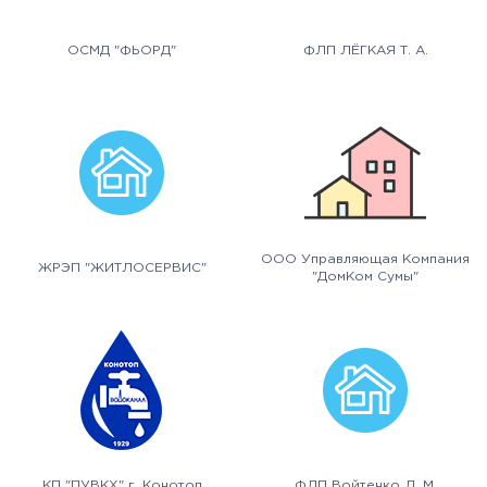
ОСМД "ФЬОРД"
ФЛП ЛЁГКАЯ Т. А.
ООО Управляющая Компания
ЖРЭП "ЖИТЛОСЕРВИС"
"ДомКом Сумы"
КП "ПУВКХ" г. Конотоп
ФЛП Войтенко Л. М.