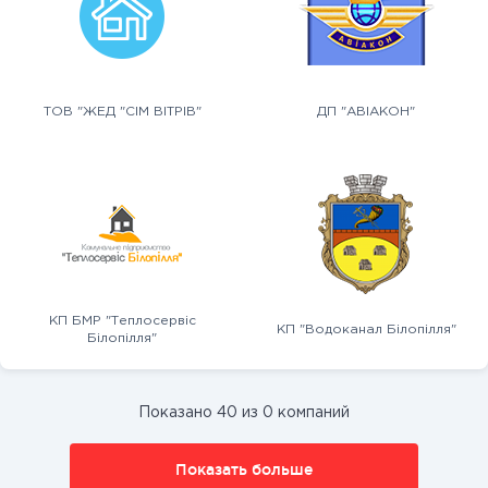
ТОВ "ЖЕД "СІМ ВІТРІВ"
ДП "АВІАКОН"
КП БМР "Теплосервіс
КП "Водоканал Білопілля"
Білопілля"
Показано 40 из 0 компаний
Показать больше