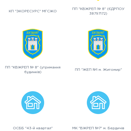
ПП "КВЖРЕП № 8" (ЄДРПОУ
КП "ЭКОРЕСУРС" МГСЖО
38797172)
ПП "КВЖРЕП № 8" (утримання
ПП "ЖЕП №1 м. Житомир"
будинків)
ОСББ "43-й квартал"
МК "ВЖРЕП №7" м. Бердичів