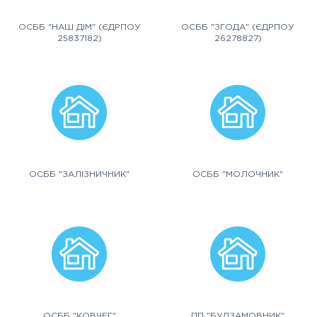
ОСББ "НАШ ДІМ" (ЄДРПОУ
ОСББ "ЗГОДА" (ЄДРПОУ
25837182)
26278827)
ОСББ "ЗАЛІЗНИЧНИК"
ОСББ "МОЛОЧНИК"
ОСББ "КОВЧЕГ"
ПП "БУДЗАМОВНИК"