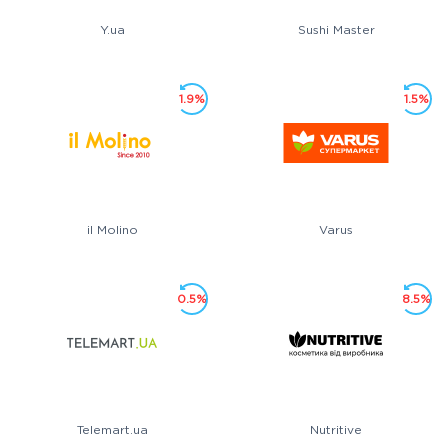
Y.ua
Sushi Master
1.9%
1.5%
il Molino
Varus
0.5%
8.5%
Telemart.ua
Nutritive