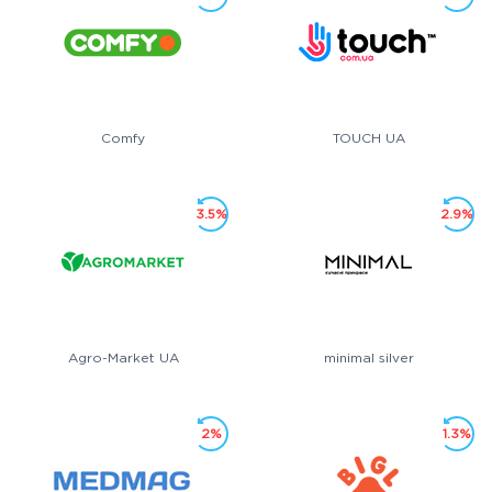
Comfy
TOUCH UA
3.5%
2.9%
Agro-Market UA
minimal silver
2%
1.3%