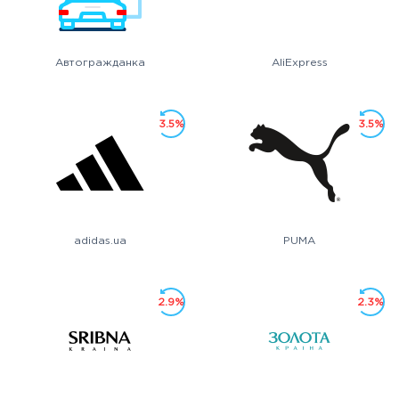
Автогражданка
AliExpress
3.5%
3.5%
adidas.ua
PUMA
2.9%
2.3%