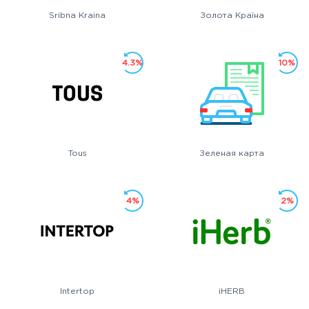
Sribna Kraina
Золота Країна
4.3%
10%
Tous
Зеленая карта
4%
2%
Intertop
iHERB