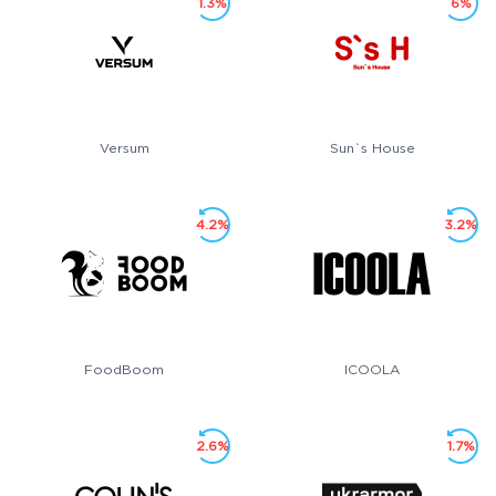
1.3%
6%
Versum
Sun`s House
4.2%
3.2%
FoodBoom
ICOOLA
2.6%
1.7%