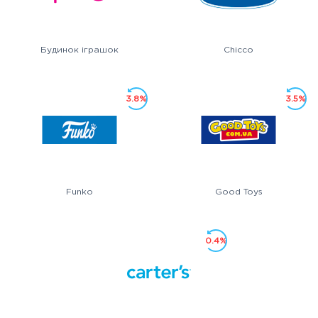
Будинок іграшок
Chicco
3.8%
3.5%
Funko
Good Toys
0.4%