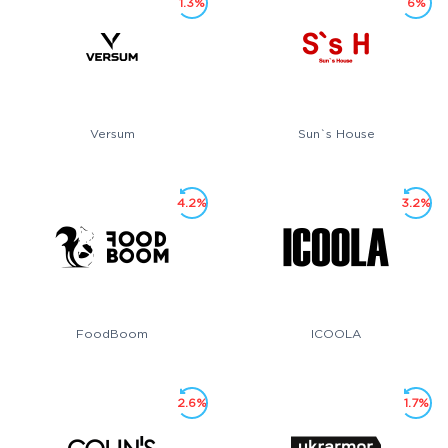
1.3%
6%
Versum
Sun`s House
4.2%
3.2%
FoodBoom
ICOOLA
2.6%
1.7%