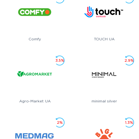
Comfy
TOUCH UA
3.5%
2.9%
Agro-Market UA
minimal silver
2%
1.3%