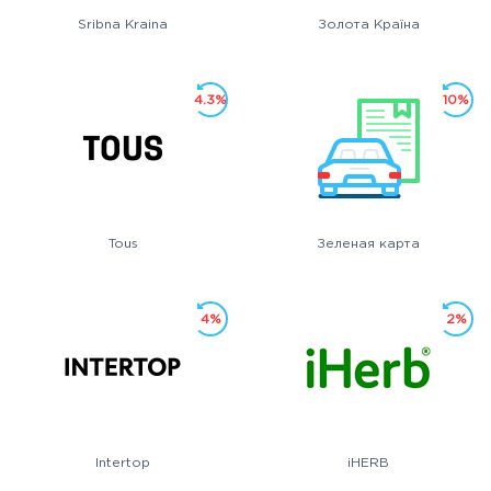
Sribna Kraina
Золота Країна
4.3%
10%
Tous
Зеленая карта
4%
2%
Intertop
iHERB