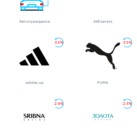
Автогражданка
AliExpress
3.5%
3.5%
adidas.ua
PUMA
2.9%
2.3%