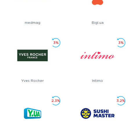
medmag
Bigl.ua
3%
3%
Yves Rocher
Intimo
2.3%
3.2%