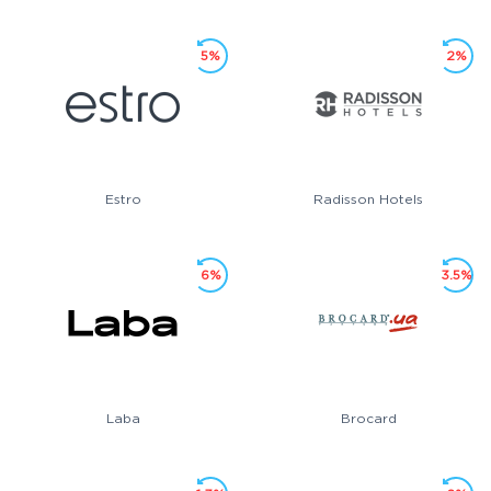
5%
2%
Estro
Radisson Hotels
6%
3.5%
Laba
Brocard