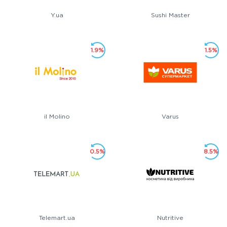
Y.ua
Sushi Master
1.9%
1.5%
il Molino
Varus
0.5%
8.5%
Telemart.ua
Nutritive