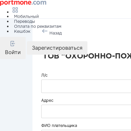
Мобильный
Переводы
Оплата по реквизитам
Кешбэк
Назад
Охрана
Зарегистироваться
Войти
ТОВ "ОХОРОННО-ПО
Л/с
Адрес
ФИО плательщика