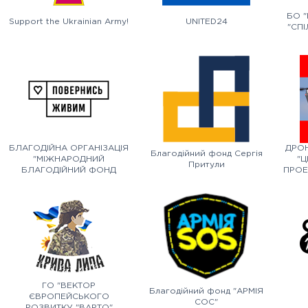
БО 
Support the Ukrainian Army!
UNITED24
"СП
БЛАГОДІЙНА ОРГАНІЗАЦІЯ
ДРОН
Благодійний фонд Сергія
"МІЖНАРОДНИЙ
"Ц
Притули
БЛАГОДІЙНИЙ ФОНД
ПРОЕ
"ПОВЕРНИСЬ ЖИВИМ"
ГО "ВЕКТОР
Благодійний фонд "АРМІЯ
ЄВРОПЕЙСЬКОГО
СОС"
РОЗВИТКУ "ВАРТО"