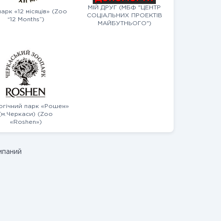
МІЙ ДРУГ (МБФ "ЦЕНТР
арк «12 місяців» (Zoo
СОЦІАЛЬНИХ ПРОЕКТІВ
“12 Months”)
МАЙБУТНЬОГО")
огічний парк «Рошен»
(м.Черкаси) (Zoo
«Roshen»)
мпаний