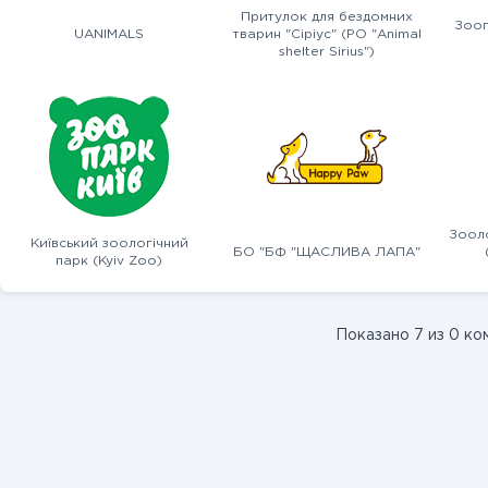
Притулок для бездомних
Зооп
UANIMALS
тварин "Сіріус" (PO "Animal
shelter Sirius")
Зоол
Київський зоологічний
БО "БФ "ЩАСЛИВА ЛАПА"
парк (Kyiv Zoo)
Показано 7 из 0 ко