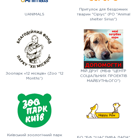
Притулок для бездомних
UANIMALS
тварин "Сіріус" (PO "Animal
shelter Sirius")
МІЙ ДРУГ (МБФ "ЦЕНТР
Зоопарк «12 місяців» (Zoo “12
СОЦІАЛЬНИХ ПРОЕКТІВ
Months”)
МАЙБУТНЬОГО")
Київський зоологічний парк
БО "БФ "ЩАСЛИВА ЛАПА"