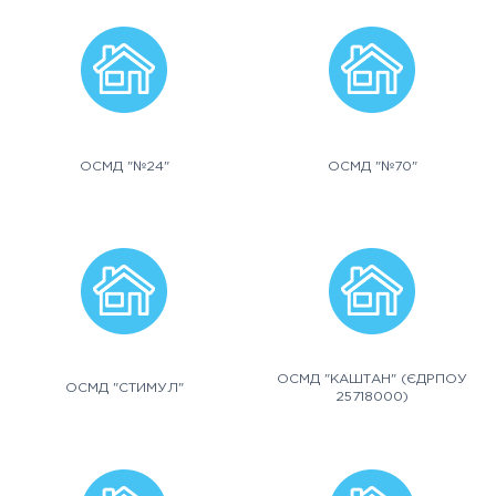
ОСМД "№24"
ОСМД "№70"
ОСМД "КАШТАН" (ЄДРПОУ
ОСМД "СТИМУЛ"
25718000)