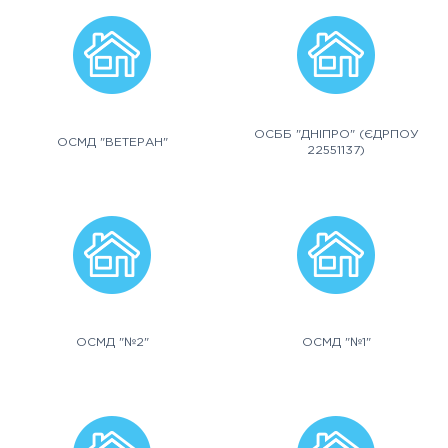
ОСББ "ДНІПРО" (ЄДРПОУ
ОСМД "ВЕТЕРАН"
22551137)
ОСМД "№2"
ОСМД "№1"