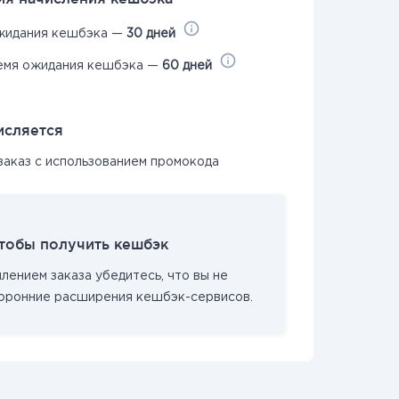
жидания кешбэка —
30 дней
емя ожидания кешбэка —
60 дней
исляется
заказ с использованием промокода
чтобы получить кешбэк
ением заказа убедитесь, что вы не
торонние расширения кешбэк-сервисов.