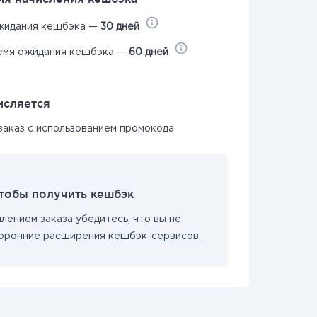
жидания кешбэка —
30 дней
емя ожидания кешбэка —
60 дней
исляется
заказ с использованием промокода
чтобы получить кешбэк
ением заказа убедитесь, что вы не
торонние расширения кешбэк-сервисов.