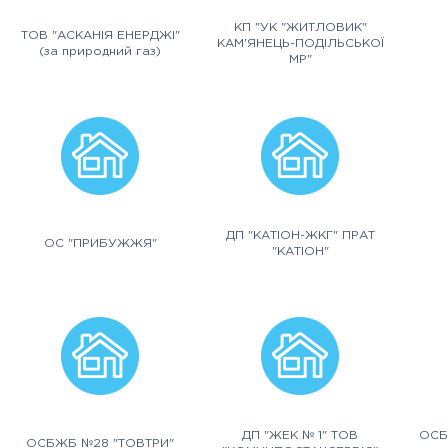
КП "УК "ЖИТЛОВИК"
ТОВ "АСКАНІЯ ЕНЕРДЖІ"
КАМ'ЯНЕЦЬ-ПОДІЛЬСЬКОЇ
(за природний газ)
МР"
ДП "КАТІОН-ЖКГ" ПРАТ
ОС "ПРИБУЖЖЯ"
"КАТІОН"
ДП "ЖЕК № 1" ТОВ
ОСБ
ОСБЖБ №28 "ТОВТРИ"