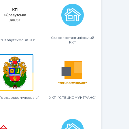
Старокостянтинівський
 "Славутское ЖКО"
ККП
Городоккомунсервіс"
ХКП "СПЕЦКОМУНТРАНС"