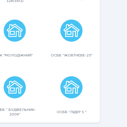
32813413)
К "МОЛОДІЖНИЙ"
ОСББ "ЖОВТНЕВЕ-23"
ББ " БУДІВЕЛЬНИК-
ОСББ "ЛІДЕР 5 "
2006"