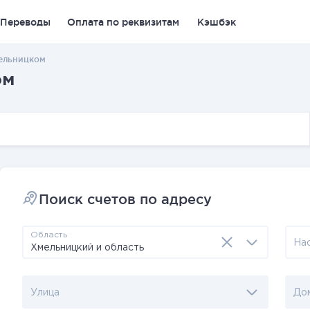
Переводы
Оплата по реквизитам
Кэшбэк
мельницком
ом
Поиск счетов по адресу
Область
На
Улица
До