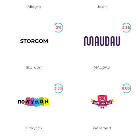
Allegro
Jooki
2%
2.5%
Storgom
MAUDAU
3.5%
8.8%
Покупон
wellamart