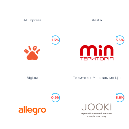
AliExpress
Kasta
1.3%
5.5%
Bigl.ua
Територія Мінімальних Цін
0.9%
5.8%