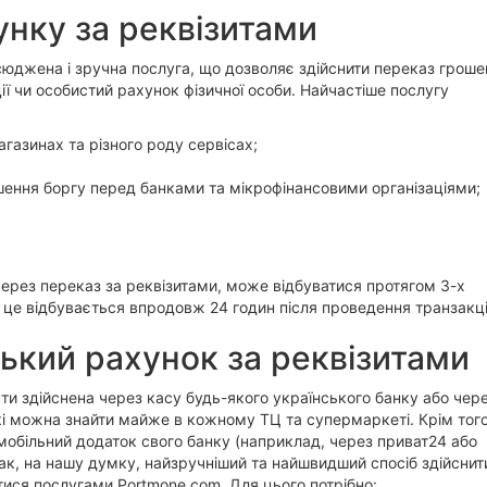
унку за реквізитами
сюджена і зручна послуга, що дозволяє здійснити переказ гроше
ії чи особистий рахунок фізичної особи. Найчастіше послугу
агазинах та різного роду сервісах;
шення боргу перед банками та мікрофінансовими організаціями;
через переказ за реквізитами, може відбуватися протягом 3-х
в це відбувається впродовж 24 годин після проведення транзакці
ський рахунок за реквізитами
и здійснена через касу будь-якого українського банку або чер
кі можна знайти майже в кожному ТЦ та супермаркеті. Крім того
мобільний додаток свого банку (наприклад, через приват24 або
ак, на нашу думку, найзручніший та найшвидший спосіб здійснит
тися послугами Portmone.com. Для цього потрібно: