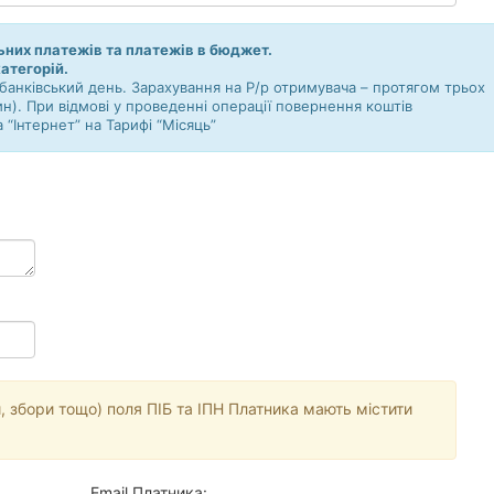
ьних платежів та платежів в бюджет.
категорій.
банківський день. Зарахування на Р/р отримувача – протягом трьох
ин). При відмові у проведенні операції повернення коштів
а “Інтернет” на Тарифі “Місяць”
, збори тощо) поля ПІБ та ІПН Платника мають містити
Email Платника: