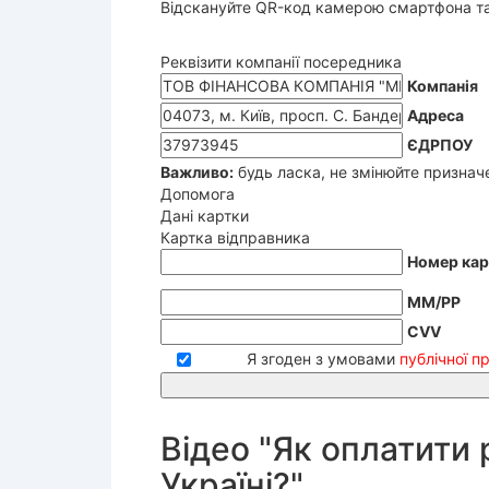
Відскануйте QR-код камерою смартфона та 
Реквізити компанії посередника
Компанія
Адреса
ЄДРПОУ
Важливо:
будь ласка, не змінюйте призначе
Допомога
Дані картки
Картка відправника
Номер кар
ММ/РР
CVV
Я згоден з умовами
публічної п
Відео "Як оплатити
Україні?"