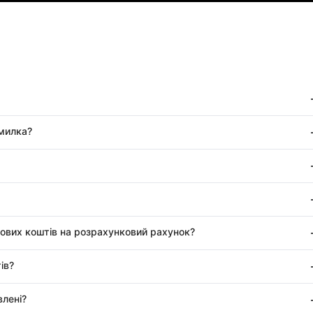
омилка?
ових коштів на розрахунковий рахунок?
ів?
влені?