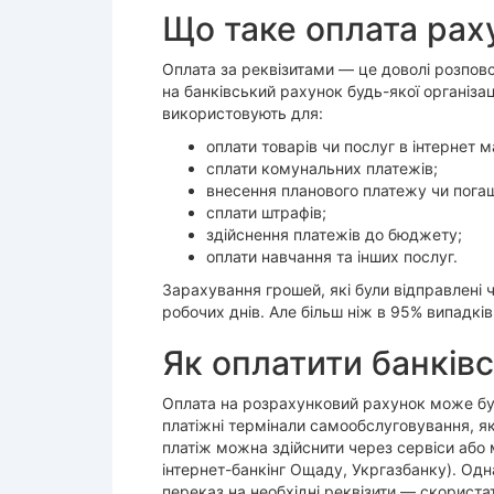
Що таке оплата рах
Оплата за реквізитами — це доволі розпов
на банківський рахунок будь-якої організац
використовують для:
оплати товарів чи послуг в інтернет м
сплати комунальних платежів;
внесення планового платежу чи пога
сплати штрафів;
здійснення платежів до бюджету;
оплати навчання та інших послуг.
Зарахування грошей, які були відправлені 
робочих днів. Але більш ніж в 95% випадкі
Як оплатити банків
Оплата на розрахунковий рахунок може бут
платіжні термінали самообслуговування, я
платіж можна здійснити через сервіси або 
інтернет-банкінг Ощаду, Укргазбанку). Одн
переказ на необхідні реквізити — скориста