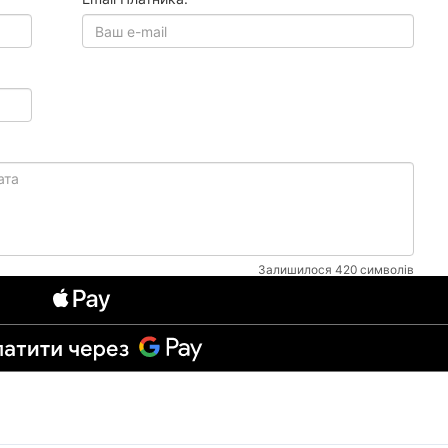
Залишилося
420
символів